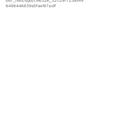
be/_files/ugd/c46326_32f129f723a549
6496446639a5fae167.pdf
Contactgegevens
+32 488 64 68 16
info@medischepedicurekempen.be
Harmoniestraat 22, Turnhout, Belgium
MEDISCHE PEDICURE KEMPEN
BE0515919541
info@medischepedicurekempen.be
+32 488 64 68 16