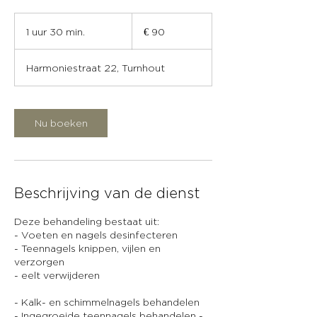
90
euro
1 uur 30 min.
1
€ 90
u
u
Harmoniestraat 22, Turnhout
3
0
m
i
Nu boeken
n
.
Beschrijving van de dienst
Deze behandeling bestaat uit:
- Voeten en nagels desinfecteren
- Teennagels knippen, vijlen en
verzorgen
- eelt verwijderen
- Kalk- en schimmelnagels behandelen
- Ingegroeide teennagels behandelen -